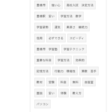
豊橋市
強い心
高校入試 決定方法
豊橋駅 安い
学習方法 数学
学習姿勢
運気
素直さ 継続力
信用
必ずできる
スピーディ
豊橋市 学習塾
学習テクニック
重要な科目
学習方法
効率的
記憶方法
行動力 積極性
算数 苦手
教材
受験
料金
無料
自習室
面談
安い
体験
教え方
パソコン