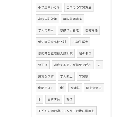
小学生早いうち
自宅での学習方法
高校入試対策
無料英語講座
学力の基本
基礎学力養成
指導方法
愛知県公立高校入試
小学生学力
愛知県公立高校入試対策
脳の働き
値下げ
達成する思いが結果を呼ぶ
志
誠実な学習
学力向上
学習塾
中間テスト
中1
勉強法
脳を鍛える
本
おすすめ
習慣
子どもの頃の過ごし方がその後に影響を