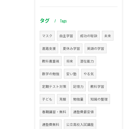
タグ
Tags
マスク
自主学習
成功の秘訣
未来
進路支援
夏休み学習
英語の学習
教科書重視
将来
潜在能力
数学の勉強
安い塾
やる気
定期テスト対策
記憶力
教科学習
子ども
克服
勉強量
知識の整理
春期講習・無料
通塾費最安値
通塾費無料
公立高校入試講座