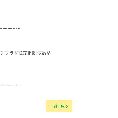
-------------
ンプラザ往完1F IST快誠塾
-------------
一覧に戻る