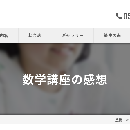
0
内容
料金表
ギャラリー
塾生の声
数学講座の感想
豊橋市の