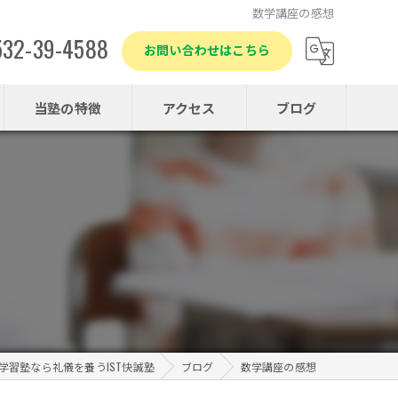
数学講座の感想
532-39-4588
お問い合わせはこちら
当塾の特徴
アクセス
ブログ
小学生
中学生
躾
テスト対策
個別指導
学習塾なら礼儀を養うIST快誠塾
ブログ
数学講座の感想